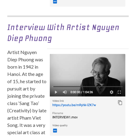
Interview With Artist Nguyen
Diep Phuong
Artist Nguyen
Diep Phuong was
born in 1942 in
Hanoi. At the age
of 15, he started to
pursuit art by
joining the private
class ‘Sang Tao’
(Creativity) by late
artist Pham Viet
Song. It was a very
special art class at