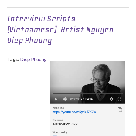
Interview Scripts
(vietnamese)_Artist Nguyen
Diep Phuong
Tags:
Diep Phuong