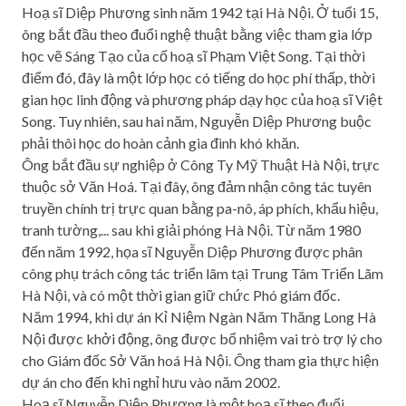
Hoạ sĩ Diệp Phương sinh năm 1942 tại Hà Nội. Ở tuổi 15,
ông bắt đầu theo đuổi nghệ thuật bằng việc tham gia lớp
học vẽ Sáng Tạo của cố hoạ sĩ Phạm Việt Song. Tại thời
điểm đó, đây là một lớp học có tiếng do học phí thấp, thời
gian học linh động và phương pháp dạy học của hoạ sĩ Việt
Song. Tuy nhiên, sau hai năm, Nguyễn Diệp Phương buộc
phải thôi học do hoàn cảnh gia đình khó khăn.
Ông bắt đầu sự nghiệp ở Công Ty Mỹ Thuật Hà Nội, trực
thuộc sở Văn Hoá. Tại đây, ông đảm nhận công tác tuyên
truyền chính trị trực quan bằng pa-nô, áp phích, khẩu hiệu,
tranh tường,... sau khi giải phóng Hà Nội. Từ năm 1980
đến năm 1992, họa sĩ Nguyễn Diệp Phương được phân
công phụ trách công tác triển lãm tại Trung Tâm Triển Lãm
Hà Nội, và có một thời gian giữ chức Phó giám đốc.
Năm 1994, khi dự án Kỉ Niệm Ngàn Năm Thăng Long Hà
Nội được khởi động, ông được bổ nhiệm vai trò trợ lý cho
cho Giám đốc Sở Văn hoá Hà Nội. Ông tham gia thực hiện
dự án cho đến khi nghỉ hưu vào năm 2002.
Hoạ sĩ Nguyễn Diệp Phương là một hoạ sĩ theo đuổi