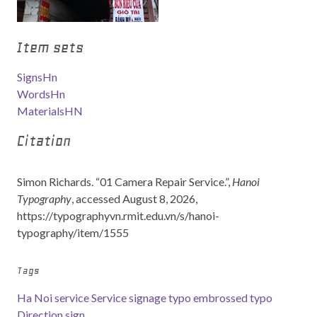
Item sets
SignsHn
WordsHn
MaterialsHN
Citation
Simon Richards. “01 Camera Repair Service.”,
Hanoi
Typography
, accessed August 8, 2026,
https://typographyvn.rmit.edu.vn/s/hanoi-
typography/item/1555
Tags
Ha Noi service
Service signage typo
embrossed typo
Direction sign