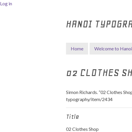
Log in
HANOI TYPOGR
Home
Welcome to Hano
02 CLOTHES S
Simon Richards. “02 Clothes Shop
typography/item/2434
Title
02 Clothes Shop