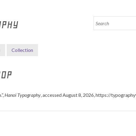
APHY
i
Collection
HOP
.”,
Hanoi Typography
, accessed August 8, 2026,
https://typographyv