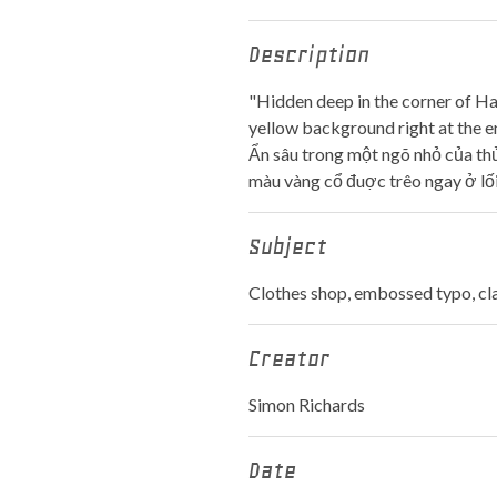
Description
"Hidden deep in the corner of Ha
yellow background right at the en
Ẩn sâu trong một ngõ nhỏ của thủ
màu vàng cổ đuợc trêo ngay ở lố
Subject
Clothes shop, embossed typo, clas
Creator
Simon Richards
Date