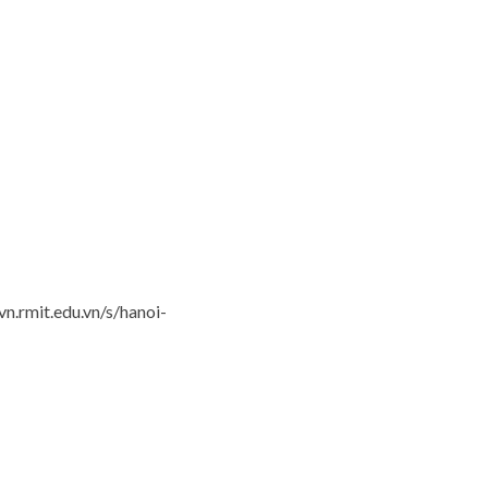
n.rmit.edu.vn/s/hanoi-