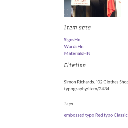
Item sets
SignsHn
WordsHn
MaterialsHN
Citation
Simon Richards. “02 Clothes Shop
typography/item/2434
Tags
embossed typo
Red typo
Classic