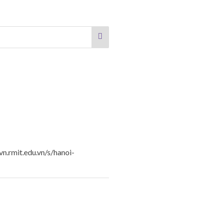
n.rmit.edu.vn/s/hanoi-