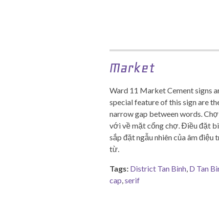
Market
Ward 11 Market Cement signs ar
special feature of this sign are t
narrow gap between words. Chợ 
với về mặt cổng chợ. Điều đặt bi
sắp đặt ngẫu nhiên của âm điệu 
từ.
Tags:
District Tan Binh
,
D Tan Bi
cap
,
serif