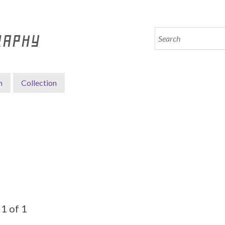
RAPHY
n
Collection
1 of 1