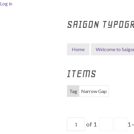
Log in
SAIGON TYPOG
Home
Welcome to Saigo
ITEMS
Tag
Narrow Gap
of 1
1–