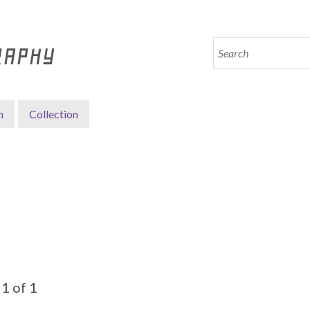
RAPHY
n
Collection
1 of 1