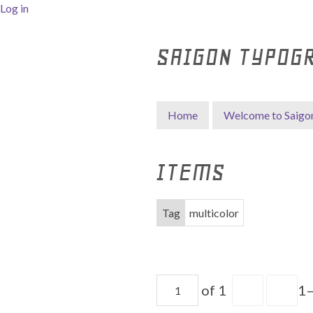
Log in
SAIGON TYPOG
Home
Welcome to Saigo
ITEMS
Tag
multicolor
of 1
1–