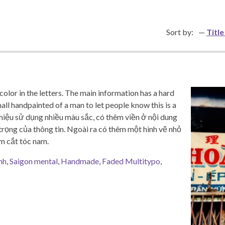
Sort by:
Title
olor in the letters. The main information has a hard
mall handpainted of a man to let people know this is a
hiệu sử dụng nhiều màu sắc, có thêm viền ở nội dung
trọng của thông tin. Ngoài ra có thêm một hình vẽ nhỏ
m cắt tóc nam.
nh
,
Saigon mental
,
Handmade
,
Faded Multitypo
,