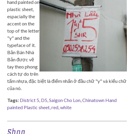
hand painted on
plastic sheet,
espacially the
accent on the
top of the letter
"y" and the
typeface of it.
Bản Bán Nhà
Bản được vẽ
tay theo phong
cách tự do trên
tấm nhựa, đặc biệt là điểm nhấn ở đầu chữ "y" và kiểu chữ
của nó.
Tags:
District 5
,
D5
,
Saigon Cho Lon
,
Chinatown Hand
painted Plastic sheet
,
red
,
white
Shop