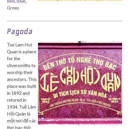
Red
,
Blue
,
Green
Pagoda
Tue Lam Hoi
Quan is a place
for the
silversmiths to
worship their
ancestors. This
place was built
in 1892 and
retored in
1934. Tuệ Lâm
Hội Quán là
một nơi để các
thợ bạc thờ