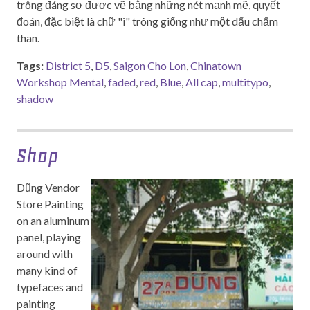
trông đáng sợ được vẽ bằng những nét mạnh mẽ, quyết
đoán, đặc biệt là chữ "i" trông giống như một dấu chấm
than.
Tags:
District 5
,
D5
,
Saigon Cho Lon
,
Chinatown
Workshop Mental
,
faded
,
red
,
Blue
,
All cap
,
multitypo
,
shadow
Shop
Dũng Vendor
Store Painting
on an aluminum
panel, playing
around with
many kind of
typefaces and
painting