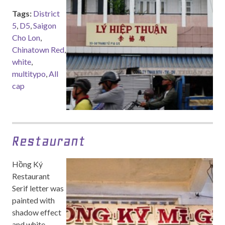
Tags:
District
5
,
D5
,
Saigon
Cho Lon
,
Chinatown Red
,
white
,
multitypo
,
All
cap
Restaurant
Hồng Ký
Restaurant
Serif letter was
painted with
shadow effect
and white