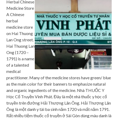
Herbal Chinese
Medicine Store
A Chinese
herbal
medicine store
on Hai Thuong
Lan Ong street.
Hai Thuong Lan
Ong (1720 –
1791) is a name
of a talented
medical
practitioner. Many of the medicine stores have green/ blue
as the main color for their banners to emphasize natural
and organic ingedients of the medicine. Nhà THUỐC Y
Học Cổ Truyền Vinh Phát. Đây là một nhà thuốc y học cổ
truyền trên đường Hải Thượng Lãn Ông. Hải Thượng Lãn
Ông là một danh y tài ba sinh năm 1720 và mất năm 1791.
Rất nhiều tiệm thuốc cổ truyền ở Sài Gòn dùng màu danh là