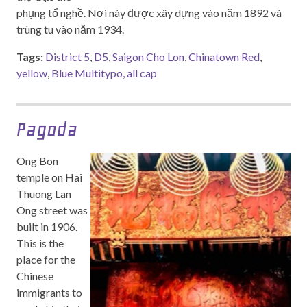
phụng tổ nghề. Nơi này được xây dựng vào năm 1892 và
trùng tu vào năm 1934.
Tags:
District 5
,
D5
,
Saigon Cho Lon
,
Chinatown Red
,
yellow
,
Blue Multitypo, all cap
Pagoda
Ong Bon
temple on Hai
Thuong Lan
Ong street was
built in 1906.
This is the
place for the
Chinese
immigrants to