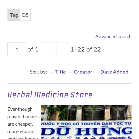
Tag
D5
Advanced search
of 1
1–22 of 22
Sort by:
Title
Creator
Date Added
Herbal Medicine Store
Eventhough
plastic banners
are cheeper,
more vibrant
and last longer,