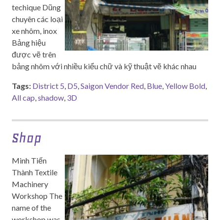
techique Dũng
chuyên các loại
xe nhôm, inox
Bảng hiệu
được vẽ trên
bảng nhôm với nhiều kiểu chữ và kỹ thuật vẽ khác nhau
Tags:
District 5
,
D5
,
Saigon Vendor Red
,
Blue
,
Yellow Bold
,
All cap
,
shadow
,
3D
Shop
Minh Tiến
Thành Textile
Machinery
Workshop The
name of the
workshop was