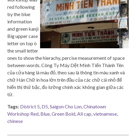
red following
by the blue
information
and green kanji
Big upper case
letter on top ò
the small letter
ones to show the hierachy, percise measurement of space
between words. Công Ty Máy Dệt Minh Tiến Thành Tên
của cửa hàng là màu đỏ, theo sau là thông tin màu xanh và
chữ Hán Chữ in hoa lớn trên đầu của các chữ cái nhỏ để
hiển thị thứ bậc, đo lường chính xác không gian giữa các
từ.
Tags:
District 5
,
D5
,
Saigon Cho Lon
,
Chinatown
Workshop Red
,
Blue
,
Green Bold
,
All cap
,
vietnamese
,
chinese