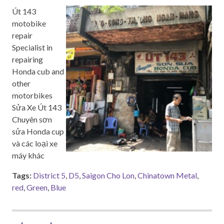
Út 143
motobike
repair
Specialist in
repairing
Honda cub and
other
motorbikes
Sửa Xe Út 143
Chuyên sơn
sửa Honda cup
và các loại xe
máy khác
Tags:
District 5
,
D5
,
Saigon Cho Lon
,
Chinatown Metal
,
red
,
Green
,
Blue