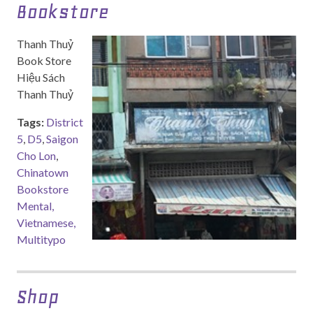
Bookstore
Thanh Thuỷ
Book Store
Hiệu Sách
Thanh Thuỷ
Tags:
District
5
,
D5
,
Saigon
Cho Lon
,
Chinatown
Bookstore
Mental,
Vietnamese,
Multitypo
Shop