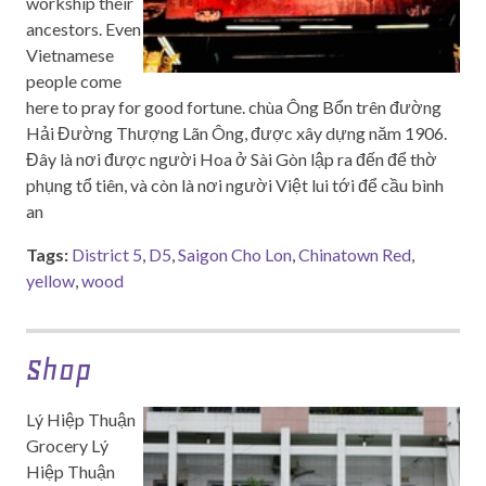
workship their
ancestors. Even
Vietnamese
people come
here to pray for good fortune. chùa Ông Bổn trên đường
Hải Đường Thượng Lãn Ông, được xây dựng năm 1906.
Đây là nơi được người Hoa ở Sài Gòn lập ra đến để thờ
phụng tổ tiên, và còn là nơi người Việt lui tới để cầu bình
an
Tags:
District 5
,
D5
,
Saigon Cho Lon
,
Chinatown Red
,
yellow
,
wood
Shop
Lý Hiệp Thuận
Grocery Lý
Hiệp Thuận