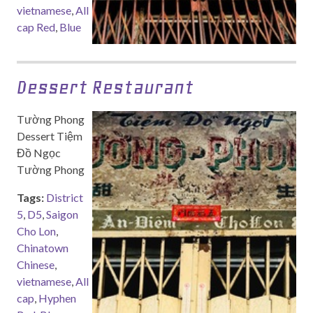
vietnamese
,
All
cap Red
,
Blue
Dessert Restaurant
Tường Phong
Dessert Tiệm
Đồ Ngọc
Tường Phong
Tags:
District
5
,
D5
,
Saigon
Cho Lon
,
Chinatown
Chinese
,
vietnamese
,
All
cap
,
Hyphen