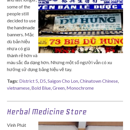
some of the
people still
decided to use
the handmade
banners. Mặc
dù bản hiệu
nhựa có giá
thành rẻ hơn và
màu sắc đa dạng hơn. Nhưng một số người vẫn có xu
hướng sử dụng bảng hiệu vẽ tay.
Tags:
District 5
,
D5
,
Saigon Cho Lon
,
Chinatown Chinese
,
vietnamese
,
Bold Blue, Green, Monochrome
Herbal Medicine Store
Vinh Phát