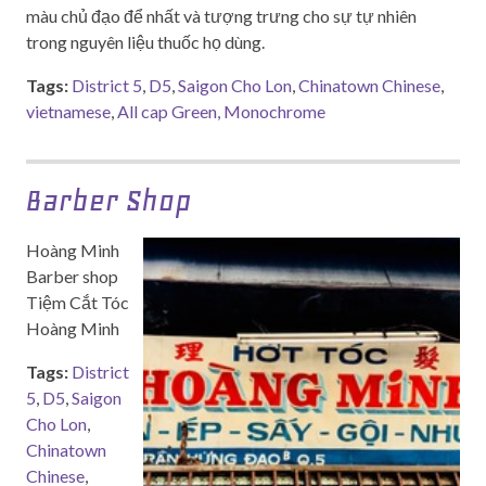
màu chủ đạo để nhất và tượng trưng cho sự tự nhiên
trong nguyên liệu thuốc họ dùng.
Tags:
District 5
,
D5
,
Saigon Cho Lon
,
Chinatown Chinese
,
vietnamese
,
All cap Green, Monochrome
Barber Shop
Hoàng Minh
Barber shop
Tiệm Cắt Tóc
Hoàng Minh
Tags:
District
5
,
D5
,
Saigon
Cho Lon
,
Chinatown
Chinese
,