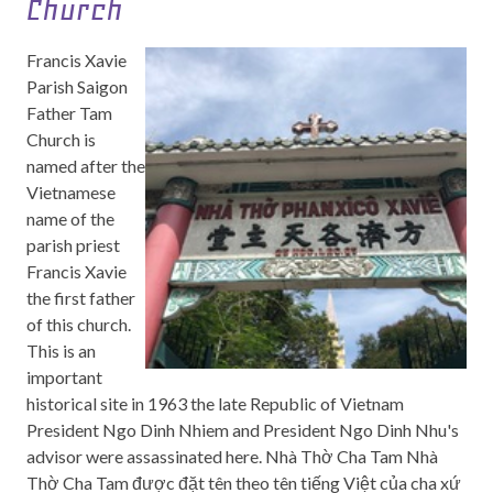
Church
Francis Xavie
Parish Saigon
Father Tam
Church is
named after the
Vietnamese
name of the
parish priest
Francis Xavie
the first father
of this church.
This is an
important
historical site in 1963 the late Republic of Vietnam
President Ngo Dinh Nhiem and President Ngo Dinh Nhu's
advisor were assassinated here. Nhà Thờ Cha Tam Nhà
Thờ Cha Tam được đặt tên theo tên tiếng Việt của cha xứ