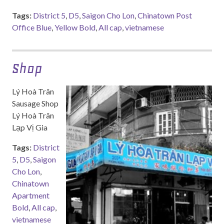
Tags:
District 5
,
D5
,
Saigon Cho Lon
,
Chinatown Post
Office Blue
,
Yellow Bold
,
All cap
,
vietnamese
Shop
Lý Hoà Trân
Sausage Shop
Lý Hoà Trân
Lạp Vị Gia
Tags:
District
5
,
D5
,
Saigon
Cho Lon
,
Chinatown
Apartment
Bold
,
All cap
,
vietnamese