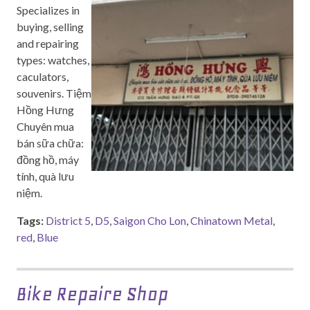
Specializes in
buying, selling
and repairing
types: watches,
caculators,
souvenirs. Tiệm
Hồng Hưng
Chuyên mua
bán sữa chữa:
đồng hồ, máy
tính, quà lưu
niệm.
Tags:
District 5
,
D5
,
Saigon Cho Lon
,
Chinatown Metal
,
red
,
Blue
Bike Repaire Shop