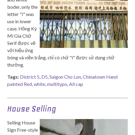
boder, only the
letter "i" was
use in lower
case. Hồng Ký
Mì Gia Chữ
Serif được vẽ
với hiệu ứng
bóng và viền trắng, chỉ có chữ "i" được sử dụng chữ
thường.
Tags:
District 5
,
D5
,
Saigon Cho Lon
,
Chinatown Hand
painted Red
,
white
,
multitypo
,
All cap
House Selling
Selling House
Sign Free-style