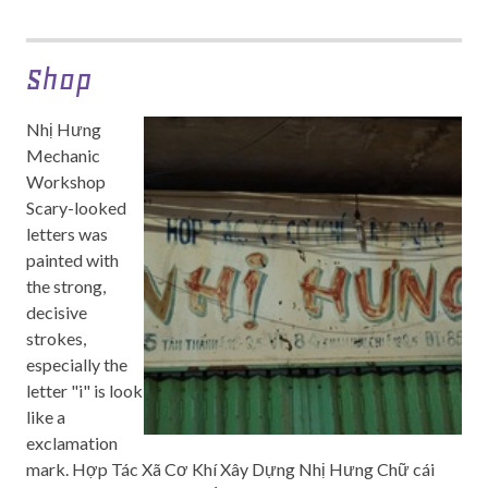
Shop
Nhị Hưng
Mechanic
Workshop
Scary-looked
letters was
painted with
the strong,
decisive
strokes,
especially the
letter "i" is look
like a
exclamation
mark. Hợp Tác Xã Cơ Khí Xây Dựng Nhị Hưng Chữ cái