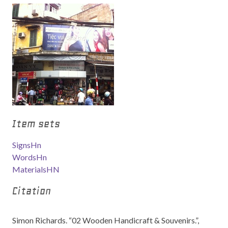
Item sets
SignsHn
WordsHn
MaterialsHN
Citation
Simon Richards. “02 Wooden Handicraft & Souvenirs.”,