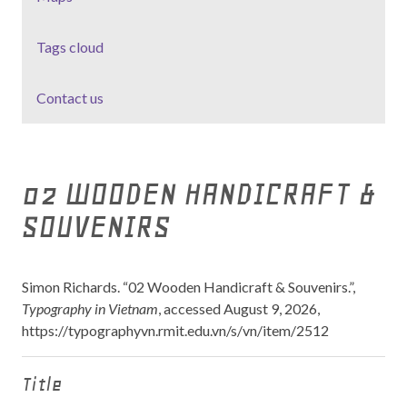
Tags cloud
Contact us
02 WOODEN HANDICRAFT &
SOUVENIRS
Simon Richards. “02 Wooden Handicraft & Souvenirs.”,
Typography in Vietnam
, accessed August 9, 2026,
https://typographyvn.rmit.edu.vn/s/vn/item/2512
Title