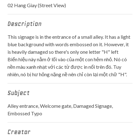
02 Hang Giay (Street View)
Description
This signage is in the entrance of a small alley. It has a light
blue background with words embossed on it. However, it
is heavily damaged so there's only one letter "H" left
Biển hiệu này nằm ở lối vào của một con hẻm nhỏ. Nó có
nền màu xanh nhạt với các từ được in nổi trên đó. Tuy
nhiên, nó bị hư hỏng nặng nề nên chỉ còn lại một chữ "H".
Subject
Alley entrance, Welcome gate, Damaged Signage,
Embossed Typo
Creator