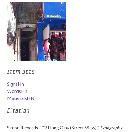
Item sets
SignsHn
WordsHn
MaterialsHN
Citation
Simon Richards. “02 Hang Giay (Street View).”,
Typography