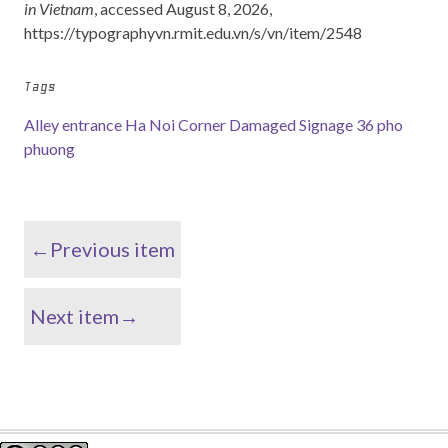
in Vietnam
, accessed August 8, 2026,
https://typographyvn.rmit.edu.vn/s/vn/item/2548
Tags
Alley entrance
Ha Noi Corner
Damaged Signage
36 pho
phuong
←Previous item
Next item→