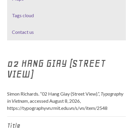
Tags cloud
Contact us
02 HANG GIAY (STREET
VIEW)
Simon Richards. “02 Hang Giay (Street View).”,
Typography
in Vietnam
, accessed August 8, 2026,
https://typographyvn.rmit.edu.vn/s/vn/item/2548
Title