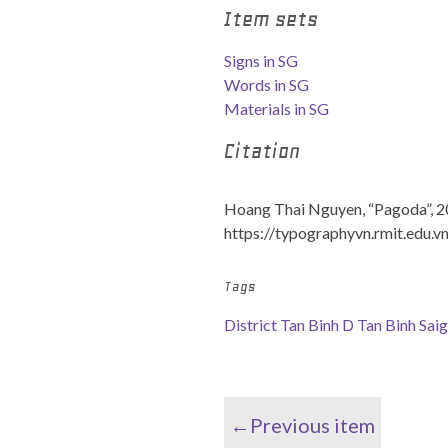
Item sets
Signs in SG
Words in SG
Materials in SG
Citation
Hoang Thai Nguyen, “Pagoda”, 
https://typographyvn.rmit.edu.v
Tags
District Tan Binh
D Tan Binh
Saig
←Previous item