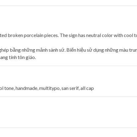
d broken porcelain pieces. The sign has neutral color with cool t
ghép bằng những mảnh sành sứ. Biển hiệu sử dụng những màu trun
ang tính tôn giáo.
l tone, handmade, multitypo, san serif, all cap