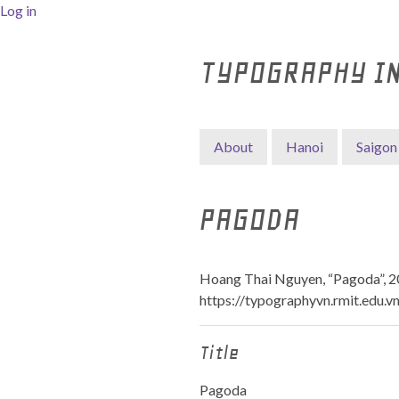
Log in
TYPOGRAPHY I
About
Hanoi
Saigon
PAGODA
Hoang Thai Nguyen, “Pagoda”, 
https://typographyvn.rmit.edu.v
Title
Pagoda