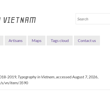
N VIETNAM
Artisans
Maps
Tags cloud
Contact us
2018-2019,
Typography in Vietnam
, accessed August 7, 2026,
n/s/vn/item/3590