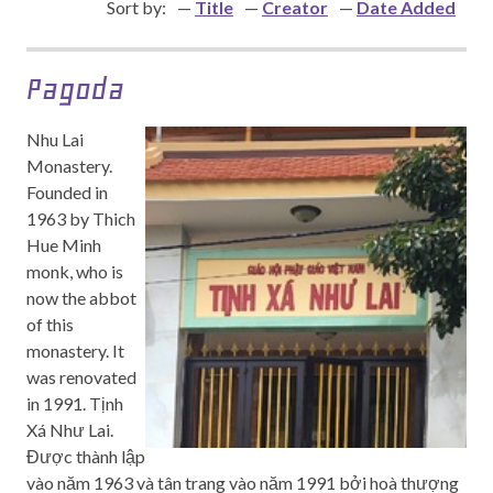
Sort by:
Title
Creator
Date Added
Pagoda
Nhu Lai
Monastery.
Founded in
1963 by Thich
Hue Minh
monk, who is
now the abbot
of this
monastery. It
was renovated
in 1991. Tịnh
Xá Như Lai.
Được thành lập
vào năm 1963 và tân trang vào năm 1991 bởi hoà thượng